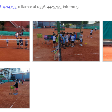
6-4214753
, o llamar al 0336-4425795, interno 5.