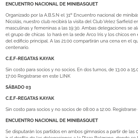
ENCUENTRO NACIONAL DE MINIBASQUET
Organizado por la A.B.S.N el 31º Encuentro nacional de minib
Nicolás, nuestro club recibirá la visita del Club Velez Sarfield e
masculinas y femeninas a las 19:30. Ambas delegaciones se alo
el grupo de chicas lo hará en la sede Arco Iris y los chicos en 
del edificio principal. A las 21:00 compartirán una cena en el q
centenario.
C.E.F-REGATAS KAYAK
Sin costo para socios y no socios. En dos turnos, de 13.00 a 15.
17:00 Registrarse en este LINK
SÁBADO 03
C.E.F-REGATAS KAYAK
Sin costo para socios y no socios de 08:00 a 12:00. Registrarse
ENCUENTRO NACIONAL DE MINIBASQUET
Se disputarán los partidos en ambos gimnasios a partir de las 
ir al desfile de las delegaciones a la Plaza Belgrano, donde se 