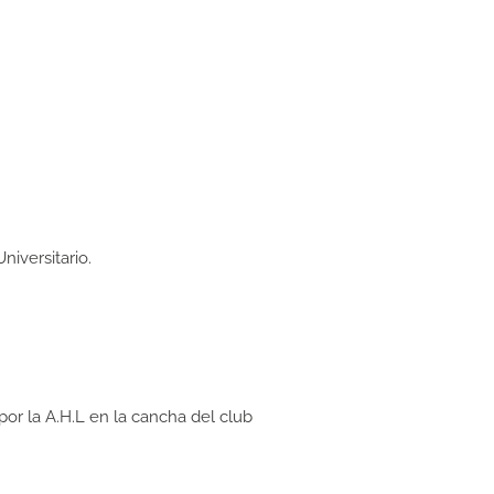
niversitario.
 por la A.H.L en la cancha del club