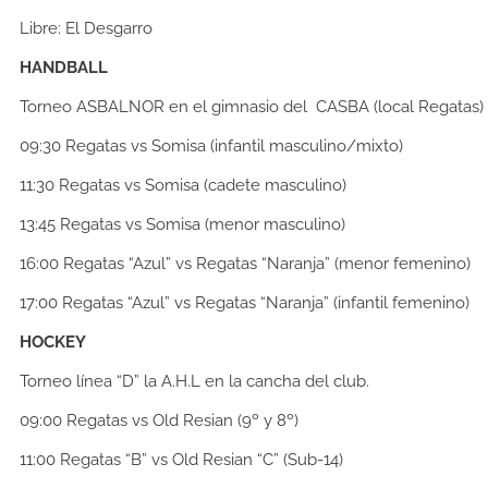
Libre:
El Desgarro
HANDBALL
Torneo ASBALNOR en el gimnasio del CASBA (local Regatas)
09:30
Regatas vs Somisa (infantil masculino/mixto)
11:30
Regatas vs Somisa (cadete masculino)
13:45
Regatas vs Somisa (menor masculino)
16:00
Regatas “Azul” vs Regatas “Naranja” (menor femenino)
17:00
Regatas “Azul” vs Regatas “Naranja” (infantil femenino)
HOCKEY
Torneo línea “D” la A.H.L en la cancha del club.
09:00
Regatas vs Old Resian (9º y 8º)
11:00
Regatas “B” vs Old Resian “C” (Sub-14)