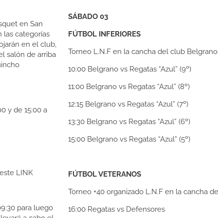
SÁBADO 03
ásquet en San
n las categorías
FÚTBOL INFERIORES
jarán en el club,
Torneo L.N.F en la cancha del club Belgrano
el salón de arriba
uincho
10:00
Belgrano vs Regatas “Azul” (9º)
11:00
Belgrano vs Regatas “Azul” (8º)
12:15
Belgrano vs Regatas “Azul” (7º)
00 y de 15:00 a
13:30
Belgrano vs Regatas “Azul” (6º)
15:00
Belgrano vs Regatas “Azul” (5º)
 este LINK
FÚTBOL VETERANOS
Torneo +40 organizado L.N.F en la cancha de
09:30 para luego
16:00
Regatas vs Defensores
llevará a cabo el