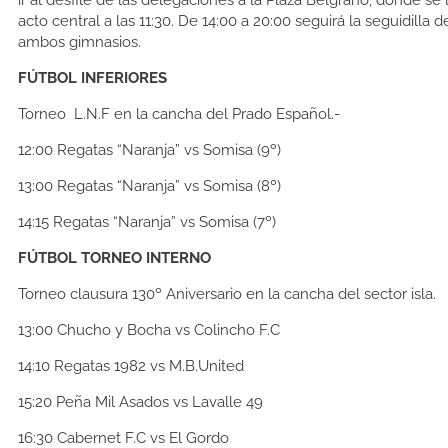
acto central a las 11:30. De 14:00 a 20:00 seguirá la seguidilla 
ambos gimnasios.
FÚTBOL INFERIORES
Torneo L.N.F en la cancha del Prado Español.-
12:00
Regatas “Naranja” vs Somisa (9º)
13:00
Regatas “Naranja” vs Somisa (8º)
14:15
Regatas “Naranja” vs Somisa (7º)
FÚTBOL TORNEO INTERNO
Torneo clausura 130º Aniversario en la cancha del sector isla.
13:00
Chucho y Bocha vs Colincho F.C
14:10
Regatas 1982 vs M.B.United
15:20
Peña Mil Asados vs Lavalle 49
16:30
Cabernet F.C vs El Gordo