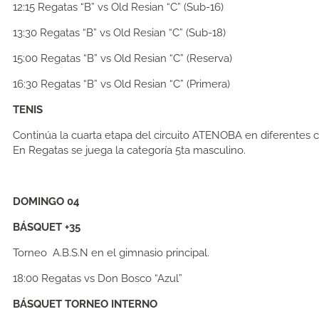
12:15
Regatas “B” vs Old Resian “C” (Sub-16)
13:30
Regatas “B” vs Old Resian “C” (Sub-18)
15:00
Regatas “B” vs Old Resian “C” (Reserva)
16:30
Regatas “B” vs Old Resian “C” (Primera)
TENIS
Continúa la cuarta etapa del circuito ATENOBA en diferentes c
En Regatas se juega la categoría 5ta masculino.
DOMINGO 04
BÁSQUET +35
Torneo A.B.S.N en el gimnasio principal.
18:00
Regatas vs Don Bosco “Azul”
BÁSQUET TORNEO INTERNO