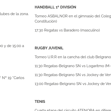
HANDBALL 1º DIVISIÓN
lubes de la zona.
Torneo ASBALNOR en el gimnasio del Colegio 
Constitución)
17:30
Regatas vs Baradero (masculino)
00 y de 15:00 a
RUGBY JUVENIL
Torneo U.R.R en la cancha del club Belgrano
11:30
Regatas-Belgrano SN vs Logaritmo (M-
11:30
Regatas-Belgrano SN vs Jockey de Ven
F Nº 19 “Carlos
13:00
Regatas-Belgrano SN vs Jockey de Ven
TENIS
Cuarta etapa del circuito ATENOBA en difere