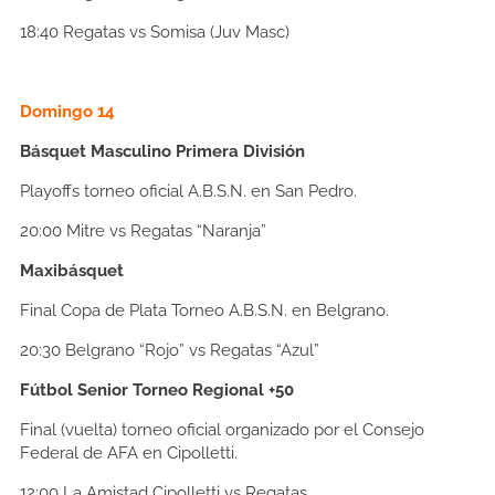
18:40
Regatas vs Somisa (Juv Masc)
Domingo 14
Básquet Masculino Primera División
Playoffs torneo oficial A.B.S.N. en San Pedro.
20:00
Mitre vs Regatas “Naranja”
Maxibásquet
Final Copa de Plata Torneo A.B.S.N. en Belgrano.
20:30
Belgrano “Rojo” vs Regatas “Azul”
Fútbol Senior Torneo Regional +50
Final (vuelta) torneo oficial organizado por el Consejo
Federal de AFA en Cipolletti.
12:00
La Amistad Cipolletti vs Regatas