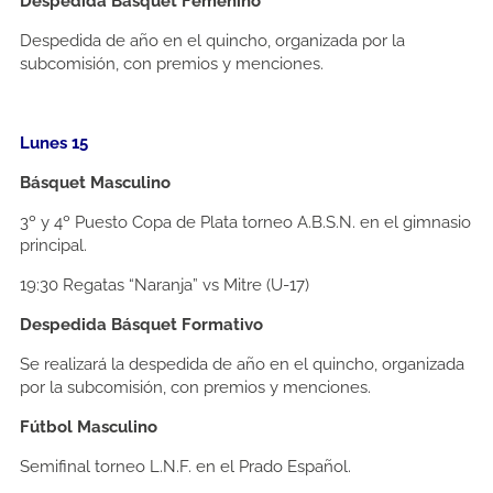
Despedida Básquet Femenino
Despedida de año en el quincho, organizada por la
subcomisión, con premios y menciones.
Lunes 15
Básquet Masculino
3º y 4º Puesto Copa de Plata torneo A.B.S.N. en el gimnasio
principal.
19:30
Regatas “Naranja” vs Mitre (U-17)
Despedida Básquet Formativo
Se realizará la despedida de año en el quincho, organizada
por la subcomisión, con premios y menciones.
Fútbol Masculino
Semifinal torneo L.N.F. en el Prado Español.