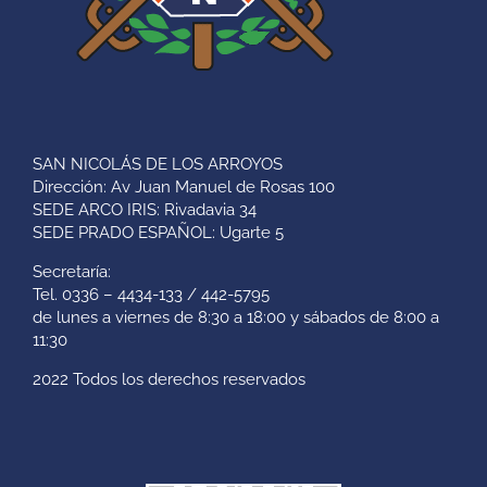
SAN NICOLÁS DE LOS ARROYOS
Dirección: Av Juan Manuel de Rosas 100
SEDE ARCO IRIS: Rivadavia 34
SEDE PRADO ESPAÑOL: Ugarte 5
Secretaría:
Tel. 0336 – 4434-133 / 442-5795
de lunes a viernes de 8:30 a 18:00 y sábados de 8:00 a
11:30
2022 Todos los derechos reservados