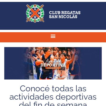
Conocé todas las
actividades deportivas
del fin de semana