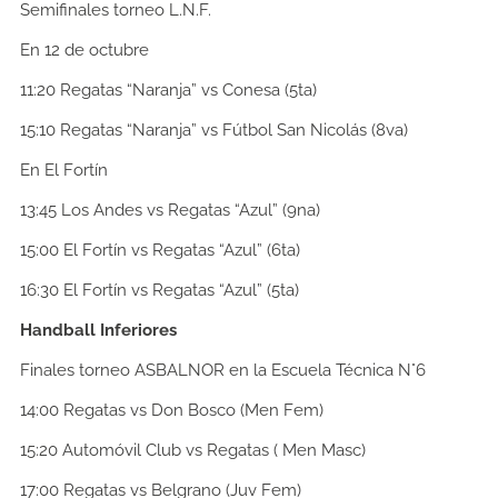
Semifinales torneo L.N.F.
En 12 de octubre
11:20
Regatas “Naranja” vs Conesa (5ta)
15:10
Regatas “Naranja” vs Fútbol San Nicolás (8va)
En El Fortín
13:45
Los Andes vs Regatas “Azul” (9na)
15:00
El Fortín vs Regatas “Azul” (6ta)
16:30
El Fortín vs Regatas “Azul” (5ta)
Handball Inferiores
Finales torneo ASBALNOR en la Escuela Técnica N°6
14:00
Regatas vs Don Bosco (Men Fem)
15:20
Automóvil Club vs Regatas ( Men Masc)
17:00
Regatas vs Belgrano (Juv Fem)