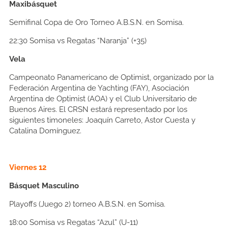
Maxibásquet
Semifinal Copa de Oro Torneo A.B.S.N. en Somisa.
22:30
Somisa vs Regatas “Naranja” (+35)
Vela
Campeonato Panamericano de Optimist, organizado por la
Federación Argentina de Yachting (FAY), Asociación
Argentina de Optimist (AOA) y el Club Universitario de
Buenos Aires. El CRSN estará representado por los
siguientes timoneles: Joaquín Carreto, Astor Cuesta y
Catalina Domínguez.
Viernes 12
Básquet Masculino
Playoffs (Juego 2) torneo A.B.S.N. en Somisa.
18:00
Somisa vs Regatas “Azul” (U-11)