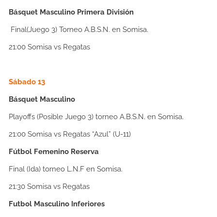
Básquet Masculino Primera División
Final(Juego 3) Torneo A.B.S.N. en Somisa.
21:00
Somisa vs Regatas
Sábado 13
Básquet Masculino
Playoffs (Posible Juego 3) torneo A.B.S.N. en Somisa.
21:00
Somisa vs Regatas “Azul” (U-11)
Fútbol Femenino Reserva
Final (Ida) torneo L.N.F en Somisa.
21:30
Somisa vs Regatas
Futbol Masculino Inferiores