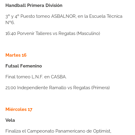
Handball Primera División
3º y 4º Puesto torneo ASBALNOR, en la Escuela Técnica
Nº6.
16:40
Porvenir Talleres vs Regatas (Masculino)
Martes 16
Futsal Femenino
Final torneo L.N.F. en CASBA.
21:00
Independiente Ramallo vs Regatas (Primera)
Miércoles 17
Vela
Finaliza el Campeonato Panamericano de Optimist,