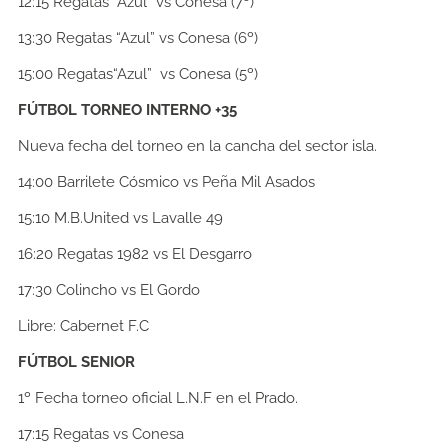
12:15
Regatas “Azul” vs Conesa (7º)
13:30
Regatas “Azul” vs Conesa (6º)
15:00
Regatas“Azul” vs Conesa (5º)
FÚTBOL TORNEO INTERNO +35
Nueva fecha del torneo en la cancha del sector isla.
14:00
Barrilete Cósmico vs Peña Mil Asados
15:10
M.B.United vs Lavalle 49
16:20
Regatas 1982 vs El Desgarro
17:30
Colincho vs El Gordo
Libre:
Cabernet F.C
FÚTBOL SENIOR
1º Fecha torneo oficial L.N.F en el Prado.
17:15
Regatas vs Conesa