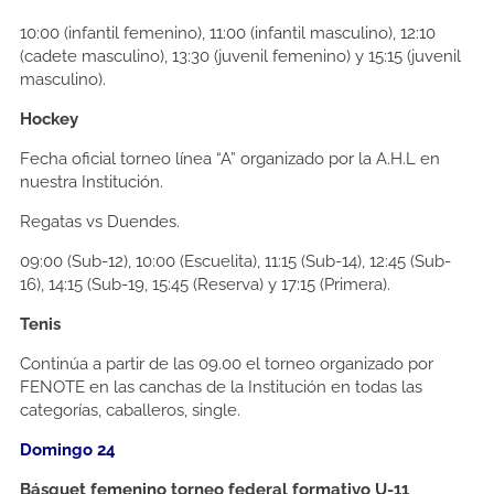
10:00
(infantil femenino),
11:00
(infantil masculino),
12:10
(cadete masculino),
13:30
(juvenil femenino) y
15:15
(juvenil
masculino).
Hockey
Fecha oficial torneo línea “A” organizado por la A.H.L en
nuestra Institución.
Regatas vs Duendes.
09:00
(Sub-12),
10:00
(Escuelita),
11:15
(Sub-14),
12:45
(Sub-
16),
14:15
(Sub-19,
15:45
(Reserva) y
17:15
(Primera).
Tenis
Continúa a partir de las 09.00 el torneo organizado por
FENOTE en las canchas de la Institución en todas las
categorías, caballeros, single.
Domingo 24
Básquet femenino torneo federal formativo U-11