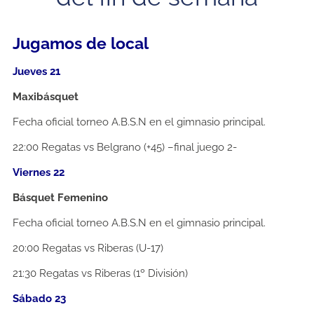
Jugamos de local
Jueves 21
Maxibásquet
Fecha oficial torneo A.B.S.N en el gimnasio principal.
22:00
Regatas vs Belgrano (+45) –final juego 2-
Viernes 22
Básquet Femenino
Fecha oficial torneo A.B.S.N en el gimnasio principal.
20:00
Regatas vs Riberas (U-17)
21:30
Regatas vs Riberas (1º División)
Sábado 23