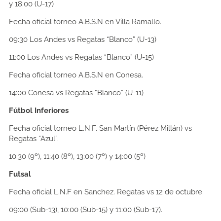
y
18:00
(U-17)
Fecha oficial torneo A.B.S.N en Villa Ramallo.
09:30
Los Andes vs Regatas “Blanco” (U-13)
11:00
Los Andes vs Regatas “Blanco” (U-15)
Fecha oficial torneo A.B.S.N en Conesa.
14:00
Conesa vs Regatas “Blanco” (U-11)
Fútbol Inferiores
Fecha oficial torneo L.N.F. San Martín (Pérez Millán) vs
Regatas “Azul”.
10:30
(9º),
11:40
(8º),
13:00
(7º) y
14:00
(5º)
Futsal
Fecha oficial L.N.F en Sanchez. Regatas vs 12 de octubre.
09:00
(Sub-13),
10:00
(Sub-15) y
11:00
(Sub-17).