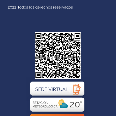
2022 Todos los derechos reservados