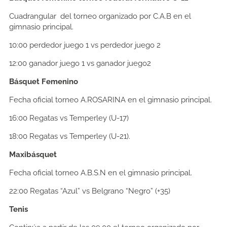
Cuadrangular del torneo organizado por C.A.B en el
gimnasio principal.
10:00
perdedor juego 1 vs perdedor juego 2
12:00
ganador juego 1 vs ganador juego2
Básquet Femenino
Fecha oficial torneo A.ROSARINA en el gimnasio principal.
16:00
Regatas vs Temperley (U-17)
18:00
Regatas vs Temperley (U-21).
Maxibásquet
Fecha oficial torneo A.B.S.N en el gimnasio principal.
22:00
Regatas “Azul” vs Belgrano “Negro” (+35)
Tenis