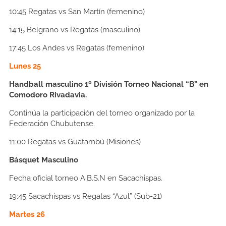
10:45
Regatas vs San Martín (femenino)
14:15
Belgrano vs Regatas (masculino)
17:45
Los Andes vs Regatas (femenino)
Lunes 25
Handball masculino 1º División Torneo Nacional “B” en
Comodoro Rivadavia.
Continúa la participación del torneo organizado por la
Federación Chubutense.
11:00
Regatas vs Guatambú (Misiones)
Básquet Masculino
Fecha oficial torneo A.B.S.N en Sacachispas.
19:45
Sacachispas vs Regatas “Azul” (Sub-21)
Martes 26