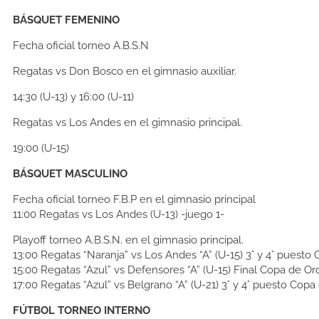
BÁSQUET FEMENINO
Fecha oficial torneo A.B.S.N
Regatas vs Don Bosco en el gimnasio auxiliar.
14:30
(U-13) y
16:00
(U-11)
Regatas vs Los Andes en el gimnasio principal.
19:00
(U-15)
BÁSQUET MASCULINO
Fecha oficial torneo F.B.P en el gimnasio principal
11:00 Regatas vs Los Andes (U-13) -juego 1-
Playoff torneo A.B.S.N. en el gimnasio principal.
13:00 Regatas “Naranja” vs Los Andes “A” (U-15) 3° y 4° puesto
15:00 Regatas “Azul” vs Defensores “A” (U-15) Final Copa de Or
17:00 Regatas “Azul” vs Belgrano “A” (U-21) 3° y 4° puesto Copa
FÚTBOL TORNEO INTERNO