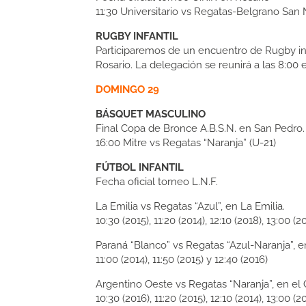
11:30 Universitario vs Regatas-Belgrano San 
RUGBY INFANTIL
Participaremos de un encuentro de Rugby inf
Rosario. La delegación se reunirá a las 8:00
DOMINGO 29
BÁSQUET MASCULINO
Final Copa de Bronce A.B.S.N. en San Pedro.
16:00 Mitre vs Regatas “Naranja” (U-21)
FÚTBOL INFANTIL
Fecha oficial torneo L.N.F.
La Emilia vs Regatas “Azul”, en La Emilia.
10:30 (2015), 11:20 (2014), 12:10 (2018), 13:00 (2
Paraná “Blanco” vs Regatas “Azul-Naranja”, e
11:00 (2014), 11:50 (2015) y 12:40 (2016)
Argentino Oeste vs Regatas “Naranja”, en el C
10:30 (2016), 11:20 (2015), 12:10 (2014), 13:00 (2