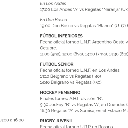
En Los Andes
17:00 Los Andes “A” vs Regatas “Naranja” (U-1
En Don Bosco
19:00 Don Bosco vs Regatas “Blanco” (U-17)
FÚTBOL INFERIORES
Fecha oficial torneo L.N.F. Argentino Oeste 
Octubre.
11:00 (9na), 12:00 (8va), 13:00 (7ma), 14:30 (6ta)
FÚTBOL SENIOR
Fecha oficial torneo L.N.F. en Los Andes.
13:10 Belgrano vs Regatas (+40)
14:40 Belgrano vs Regatas (+50)
HOCKEY FEMENINO
Finales torneo A.H.L división “B”.
9:30 Jockey “B” vs Regatas “A”, en Duendes 
16:30 Regatas “A” vs Somisa, en el Estadio Mu
4:00 a 16:00
RUGBY JUVENIL
Fecha oficial torneo U.R.R en Rosario