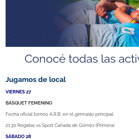
Conocé todas las acti
Jugamos de local
VIERNES 27
BÁSQUET FEMENINO
Fecha oficial torneo A.R.B. en el gimnasio principal.
21:30
Regatas vs Sport Cañada de Gómez (Primera)
SÁBADO 28