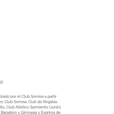
5)
izado por el Club Somisa a partir
bes: Club Somisa, Club de Regatas
to, Club Atlético Sarmiento (Junín),
e Baradero y Gimnasia y Esgrima de