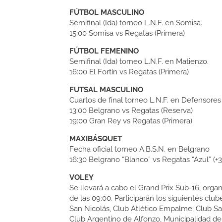
FÚTBOL MASCULINO
Semifinal (Ida) torneo L.N.F. en Somisa.
15:00 Somisa vs Regatas (Primera)
FÚTBOL FEMENINO
Semifinal (Ida) torneo L.N.F. en Matienzo.
16:00 El Fortín vs Regatas (Primera)
FUTSAL MASCULINO
Cuartos de final torneo L.N.F. en Defensores
13:00 Belgrano vs Regatas (Reserva)
19:00 Gran Rey vs Regatas (Primera)
MAXIBÁSQUET
Fecha oficial torneo A.B.S.N. en Belgrano
16:30 Belgrano “Blanco” vs Regatas “Azul” (+3
VOLEY
Se llevará a cabo el Grand Prix Sub-16, organ
de las 09:00. Participarán los siguientes clu
San Nicolás, Club Atlético Empalme, Club Sal
Club Argentino de Alfonzo, Municipalidad d