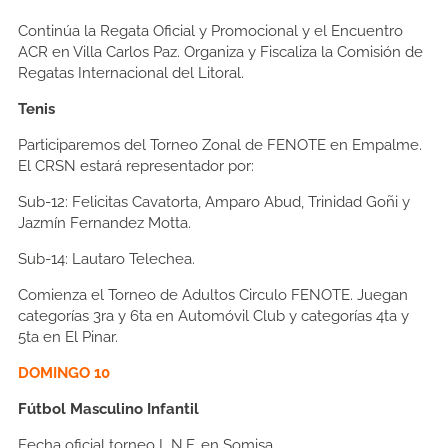
Continúa la Regata Oficial y Promocional y el Encuentro
ACR en Villa Carlos Paz. Organiza y Fiscaliza la Comisión de
Regatas Internacional del Litoral.
Tenis
Participaremos del Torneo Zonal de FENOTE en Empalme.
El CRSN estará representador por:
Sub-12:
Felicitas Cavatorta, Amparo Abud, Trinidad Goñi y
Jazmín Fernandez Motta.
Sub-14:
Lautaro Telechea.
Comienza el Torneo de Adultos Circulo FENOTE. Juegan
categorías 3ra y 6ta en Automóvil Club y categorías 4ta y
5ta en El Pinar.
DOMINGO 10
Fútbol Masculino Infantil
Fecha oficial torneo L.N.F. en Somisa.