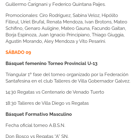
Guillermo Carignani y Federico Quintana Paijes.
Promocionales:
Ciro Rodriguez, Sabina Veloz, Hipólito
Filleul, Uriel Brufal, Renata Mendoza, Ivan Brotons, Mateo
Schifino, Genaro Auligine, Mateo Gauna, Facundo Gaitan,
Borja Espinoza, Juan Ignacio Principiano, Thiago Giuggia,
Agustín Morando, Aley Mendoza y Vito Pesarini.
SÁBADO 09
Básquet femenino Torneo Provincial U-13
Triangular 1º fase del torneo organizado por la Federación
Santafesina en el club Talleres de Villa Gobernador Galvez.
14:30
Regatas vs Centenario de Venado Tuerto
18:30
Talleres de Villa Diego vs Regatas
Básquet Formativo Masculino
Fecha oficial torneo A.B.S.N.
Don Bosco vs Regatas “A” SN.