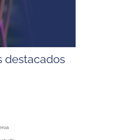
s destacados
eroa