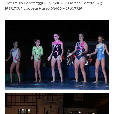
Prof. Paula López 0336 – 154318287. Delfina Carrera 0336 –
154317083 y Julieta Russo 03400 – 15667325