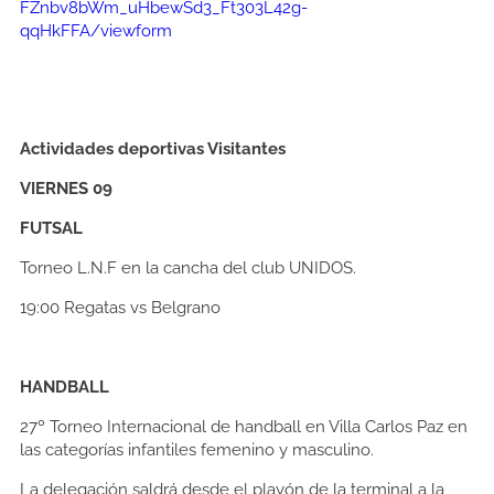
FZnbv8bWm_uHbewSd3_Ft303L42g-
qqHkFFA/viewform
Actividades deportivas Visitantes
VIERNES 09
FUTSAL
Torneo L.N.F en la cancha del club UNIDOS.
19:00
Regatas vs Belgrano
HANDBALL
27º Torneo Internacional de handball en Villa Carlos Paz en
las categorías infantiles femenino y masculino.
La delegación saldrá desde el playón de la terminal a la