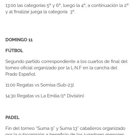
13:00 las categorías 5º y 6º, luego la 4º, a continuación la 2º
y al finalizar juega la categoría 3º.
DOMINGO 11
FÚTBOL
Segundo partido correspondiente a los cuartos de final del
torneo oficial organizado por la L.N.F en la cancha del
Prado Español.
11:00
Regatas vs Somisa (Sub-23)
14:30
Regatas vs La Emilia (1º División)
PADEL
Fin del torneo “Suma 9” y Suma 13” caballeros organizado
por la subcomisión a beneficio de los jugadores menores