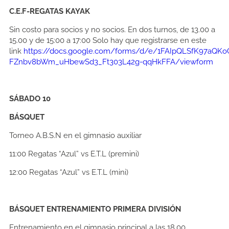
C.E.F-REGATAS KAYAK
Sin costo para socios y no socios. En dos turnos, de 13.00 a
15.00 y de 15:00 a 17:00 Solo hay que registrarse en este
link
https://docs.google.com/forms/d/e/1FAIpQLSfK97aQKo
FZnbv8bWm_uHbewSd3_Ft303L42g-qqHkFFA/viewform
SÁBADO 10
BÁSQUET
Torneo A.B.S.N en el gimnasio auxiliar
11:00
Regatas “Azul” vs E.T.L (premini)
12:00
Regatas “Azul” vs E.T.L (mini)
BÁSQUET ENTRENAMIENTO PRIMERA DIVISIÓN
Entrenamiento en el gimnasio principal a las 18.00,