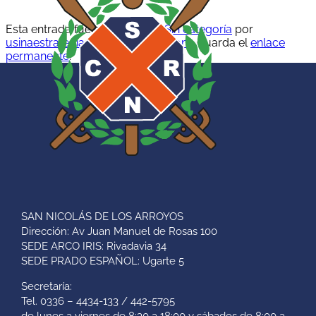
Esta entrada fue publicada en
Sin categoría
por
usinaestrategiadigitales@gmail.com
. Guarda el
enlace
permanente
.
SAN NICOLÁS DE LOS ARROYOS
Dirección: Av Juan Manuel de Rosas 100
SEDE ARCO IRIS: Rivadavia 34
SEDE PRADO ESPAÑOL: Ugarte 5
Secretaría:
Tel. 0336 – 4434-133 / 442-5795
de lunes a viernes de 8:30 a 18:00 y sábados de 8:00 a